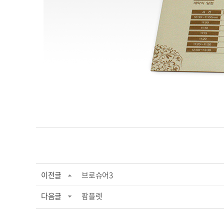
이전글
브로슈어3
다음글
팜플렛