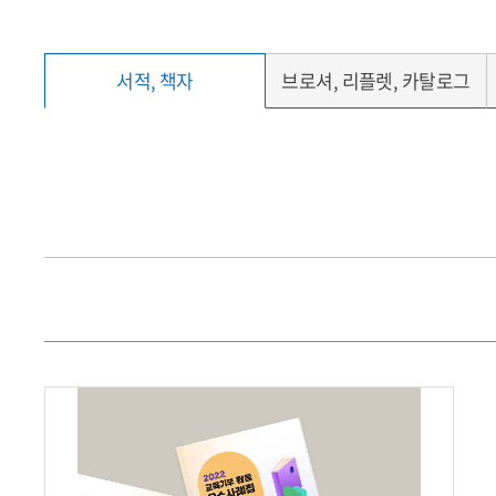
서적, 책자
브로셔, 리플렛, 카탈로그